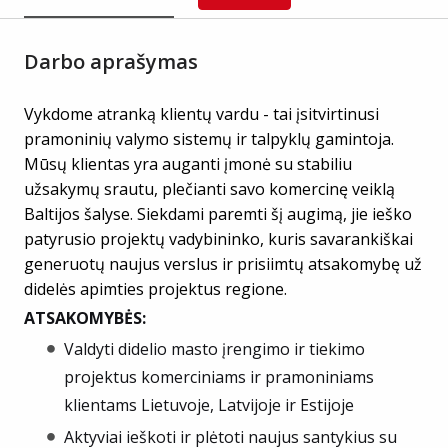
Darbo aprašymas
Vykdome atranką klientų vardu - tai įsitvirtinusi
pramoninių valymo sistemų ir talpyklų gamintoja.
Mūsų klientas yra auganti įmonė su stabiliu
užsakymų srautu, plečianti savo komercinę veiklą
Baltijos šalyse. Siekdami paremti šį augimą, jie ieško
patyrusio projektų vadybininko, kuris savarankiškai
generuotų naujus verslus ir prisiimtų atsakomybę už
didelės apimties projektus regione.
ATSAKOMYBĖS:
Valdyti didelio masto įrengimo ir tiekimo
projektus komerciniams ir pramoniniams
klientams Lietuvoje, Latvijoje ir Estijoje
Aktyviai ieškoti ir plėtoti naujus santykius su