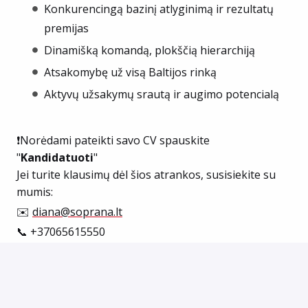
Konkurencingą bazinį atlyginimą ir rezultatų
premijas
Dinamišką komandą, plokščią hierarchiją
Atsakomybę už visą Baltijos rinką
Aktyvų užsakymų srautą ir augimo potencialą
❗️Norėdami pateikti savo CV spauskite
"
Kandidatuoti
"
Jei turite klausimų dėl šios atrankos, susisiekite su
mumis:
✉️
diana@soprana.lt
📞 +37065615550
Apie atrankos rezultatus informuosime tik atrinktus
kandidatus. Konfidencialumą garantuojame.