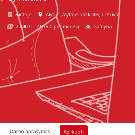
Vietoje
Alytus
,
Alytaus·apskritis
,
Lietuva
2 440 € - 2 975 € per mėnesį
Gamyba
Darbo aprašymas
Aplikuoti